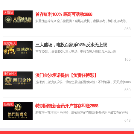
业人员100余人。公司秉承“绿色、环保、可持续”的发展理念，
专注于太阳能、风能、核能、生物质能等新能源领域电力解决方
案的研发、设计、建设与运营，主营产品业务涉及电线电缆、电
缆附件、电缆材料等。
查看详情
产品展示